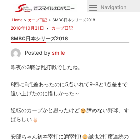
Navigation
広
株
Home
カープ日記
SMBC日本シリーズ2018
島
式
2018年10月31日
カープ日記
の
会
不
SMBC日本シリーズ2018
社
動
産
ス
Posted by
smile
マ
昨夜の3戦は乱打戦でしたね。
イ
ル
8回に6点差あったのに5点いれて9-8と1点差まで
カ
ン
追い上げたのに惜しかった～
パ
ニ
逆転のカープかと思ったけど
諦めない野球、す
ー
ばらしい
安部ちゃん初本塁打に満塁打❗
誠也2打席連続の