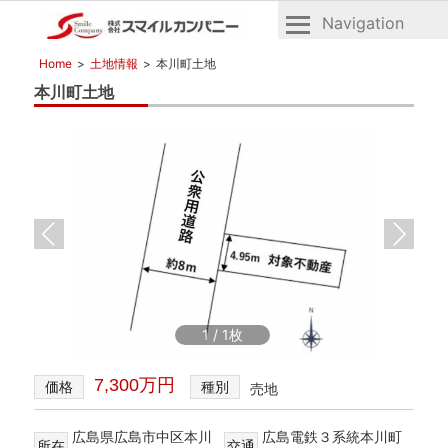
Navigation
広
株
Home
土地情報
本川町土地
島
式
本川町土地
の
会
不
社
動
産
ス
マ
イ
ル
カ
ン
パ
1
/
1
ニ
ー
7,300万円
価格
種別
売地
広島県広島市中区本川
広島電鉄３系統本川町
所在
交通