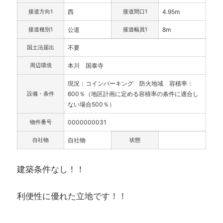
接道方向1
西
接道間口1
4.95m
接道種別1
公道
接道幅員1
8m
国土法届出
不要
周辺環境
本川 国泰寺
現況：コインパーキング 防火地域 容積率：
設備・条件
600％（地区計画に定める容積率の条件に適合し
ない場合500％）
物件番号
0000000031
自社物
自社物
状態
建築条件なし！！
利便性に優れた立地です！！