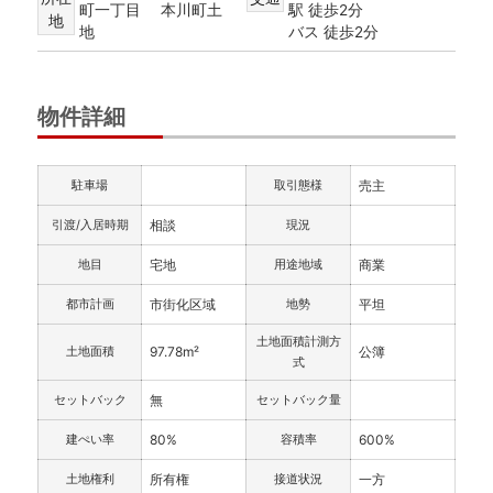
町一丁目 本川町土
駅 徒歩2分
地
地
バス 徒歩2分
物件詳細
駐車場
取引態様
売主
引渡/入居時期
相談
現況
地目
宅地
用途地域
商業
都市計画
市街化区域
地勢
平坦
土地面積計測方
土地面積
97.78m²
公簿
式
セットバック
無
セットバック量
建ぺい率
80%
容積率
600%
土地権利
所有権
接道状況
一方