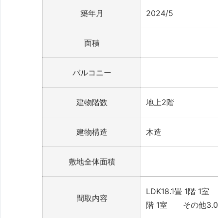
築年月
2024/5
面積
バルコニー
建物階数
地上2階
建物構造
木造
敷地全体面積
LDK18.1畳 1階 
間取内容
階 1室 その他3.