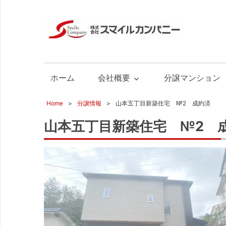
株
式
広
会
島
社
の
ホーム
会社概要
分譲マンション
ス
不
マ
動
Home
分譲情報
山本五丁目新築住宅 №2 成約済
イ
産
ル
山本五丁目新築住宅 №2 
カ
ン
パ
ニ
ー