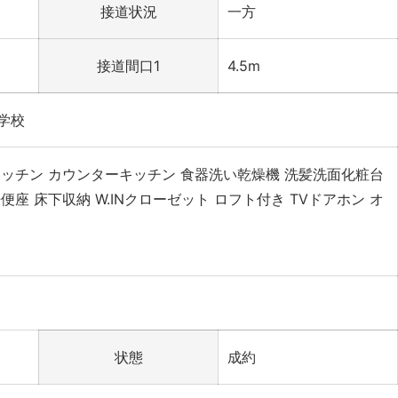
接道状況
一方
接道間口1
4.5m
学校
キッチン
カウンターキッチン
食器洗い乾燥機
洗髪洗面化粧台
浄便座
床下収納
W.INクローゼット
ロフト付き
TVドアホン
オ
状態
成約