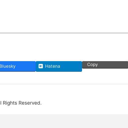
。
Copy
Bluesky
Hatena
l Rights Reserved.