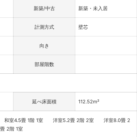
新築/中古
新築・未入居
計測方式
壁芯
向き
部屋階数
延べ床面積
112.52m²
1室 和室4.5畳 1階 1室 洋室5.2畳 2階 2室 洋室8.0畳 2
0畳 2階 1室