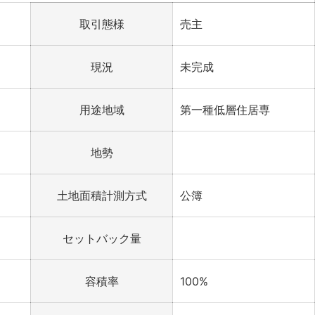
取引態様
売主
現況
未完成
用途地域
第一種低層住居専
地勢
土地面積計測方式
公簿
セットバック量
容積率
100%