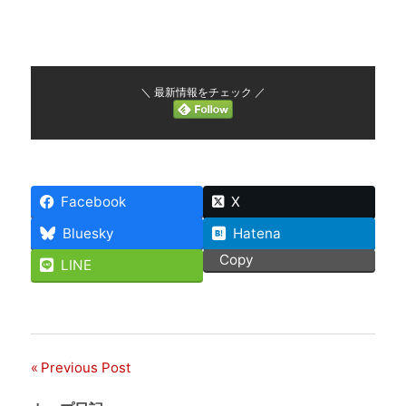
＼ 最新情報をチェック ／
Facebook
X
Bluesky
Hatena
Copy
LINE
Previous Post
投