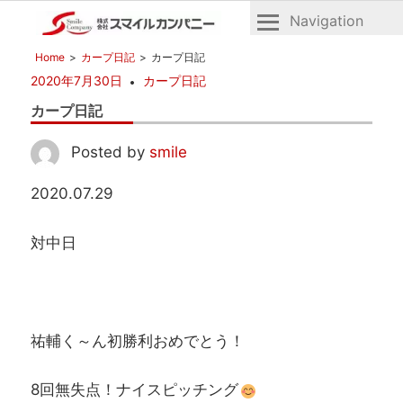
Navigation
広
株
Home
カープ日記
カープ日記
島
式
2020年7月30日
カープ日記
の
会
不
カープ日記
社
動
産
ス
Posted by
smile
マ
2020.07.29
イ
ル
対中日
カ
ン
パ
ニ
ー
祐輔く～ん初勝利おめでとう！
8回無失点！ナイスピッチング