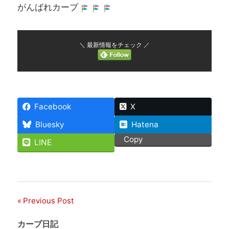
がんばれカープ
＼ 最新情報をチェック ／
Facebook
X
Bluesky
Hatena
Copy
LINE
Previous Post
投
稿
カープ日記