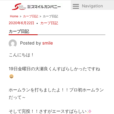
Navigation
広
株
Home
カープ日記
カープ日記
島
式
2020年6月22日
カープ日記
の
会
不
カープ日記
社
動
産
ス
Posted by
smile
マ
こんにちは！
イ
ル
19日金曜日の大瀬良くんすばらしかったですね
カ
ン
パ
ニ
ホームランを打ちましたよ！！プロ初ホームラン
ー
だって～
そして完投！！さすがエースすばらしい