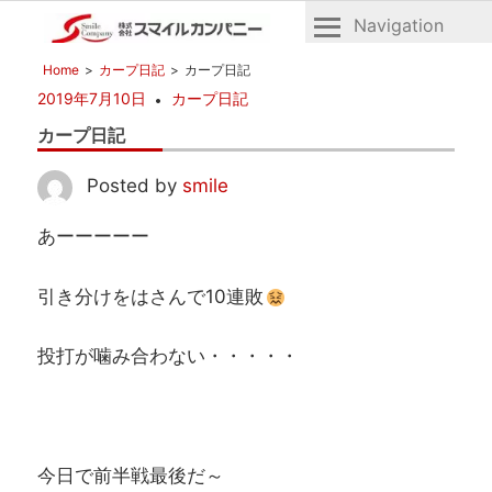
Navigation
広
株
Home
カープ日記
カープ日記
島
式
2019年7月10日
カープ日記
の
会
不
カープ日記
社
動
産
ス
Posted by
smile
マ
あーーーーー
イ
ル
引き分けをはさんで10連敗
カ
ン
パ
投打が噛み合わない・・・・・
ニ
ー
今日で前半戦最後だ～