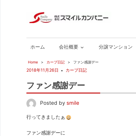
株
式
広
会
島
社
の
ホーム
会社概要
分譲マンション
ス
不
マ
動
Home
カープ日記
ファン感謝デー
イ
2018年11月26日
カープ日記
産
ル
カ
ファン感謝デー
ン
パ
Posted by
smile
ニ
ー
行ってきましたぁ
ファン感謝デーに