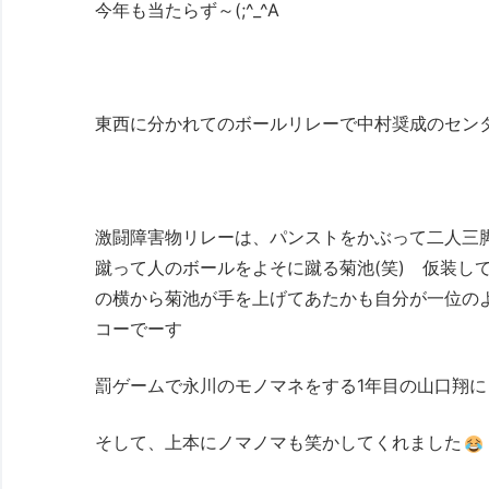
今年も当たらず～(;^_^A
東西に分かれてのボールリレーで中村奨成のセン
激闘障害物リレーは、パンストをかぶって二人三
蹴って人のボールをよそに蹴る菊池(笑) 仮装し
の横から菊池が手を上げてあたかも自分が一位の
コーでーす
罰ゲームで永川のモノマネをする1年目の山口翔
そして、上本にノマノマも笑かしてくれました