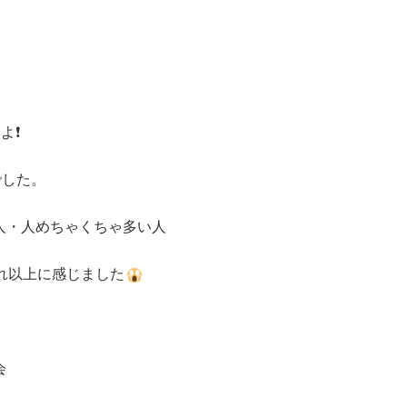
よ❗
でした。
人・人めちゃくちゃ多い人
それ以上に感じました
会