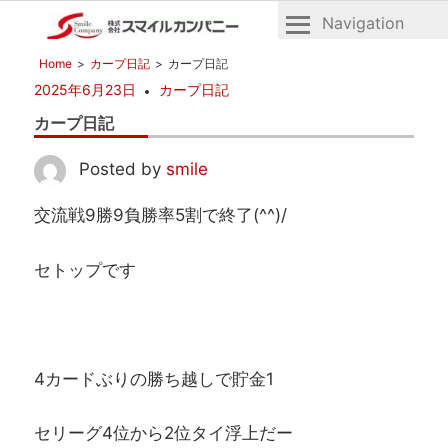
Navigation
広
株
Home
カープ日記
カープ日記
島
式
2025年6月23日
カープ日記
の
会
不
カープ日記
社
動
産
ス
Posted by
smile
マ
交流戦9勝9負勝率5割で終了(^^)/
イ
ル
セトップです
カ
ン
パ
ニ
ー
4カードぶりの勝ち越しで貯金1
セリーグ4位から2位タイ浮上だー