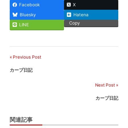
Facebook
X
Bluesky
Hatena
Copy
LINE
Previous Post
投
稿
カープ日記
ナ
Next Post
ビ
カープ日記
ゲ
ー
関連記事
シ