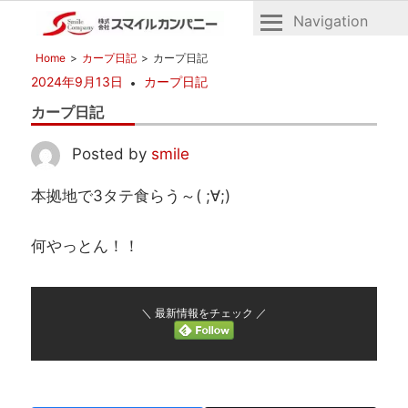
Navigation
広
株
Home
カープ日記
カープ日記
島
式
2024年9月13日
カープ日記
の
会
不
カープ日記
社
動
産
ス
Posted by
smile
マ
本拠地で3タテ食らう～( ;∀;)
イ
ル
何やっとん！！
カ
ン
パ
＼ 最新情報をチェック ／
ニ
ー