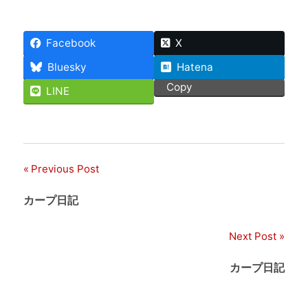
Facebook
X
Bluesky
Hatena
Copy
LINE
Previous Post
投
稿
カープ日記
ナ
Next Post
ビ
カープ日記
ゲ
ー