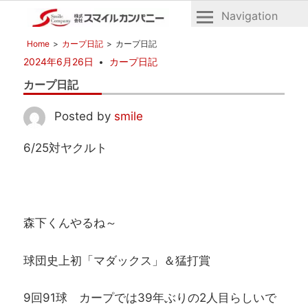
Navigation
広
株
Home
カープ日記
カープ日記
島
式
2024年6月26日
カープ日記
の
会
不
カープ日記
社
動
産
ス
Posted by
smile
マ
6/25対ヤクルト
イ
ル
カ
ン
パ
森下くんやるね～
ニ
ー
球団史上初「マダックス」＆猛打賞
9回91球 カープでは39年ぶりの2人目らしいで