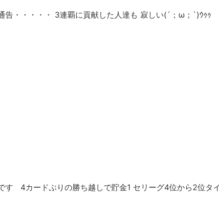
・・・・・ 3連覇に貢献した人達も 寂しい(´；ω；`)ｳｩｩ
ップです 4カードぶりの勝ち越しで貯金1 セリーグ4位から2位タ