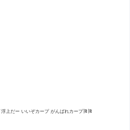
イ浮上だー いいぞカープ がんばれカープ🎏🎏