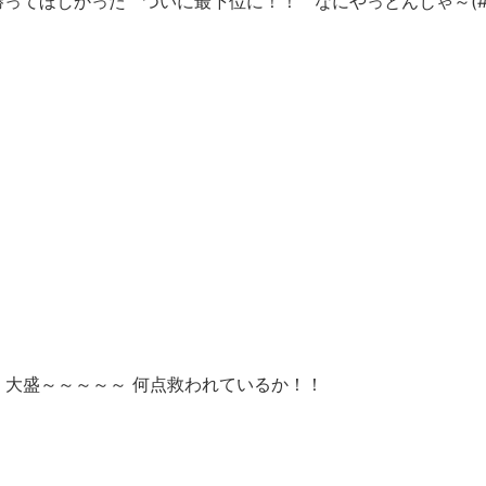
勝ってほしかった ついに最下位に！！ なにやっとんじゃ～(# ﾟ
 大盛～～～～～ 何点救われているか！！