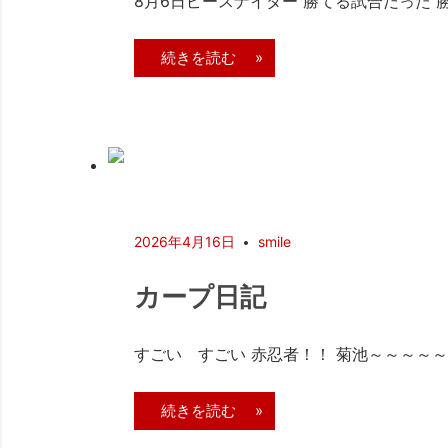
8月6日ピースナイター 勝てる試合だった 
続きを読む »
2026年4月16日
smile
カープ日記
すごい すごい 赤忍者！！ 菊池～～～～～
続きを読む »