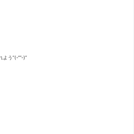
(-“”-)”