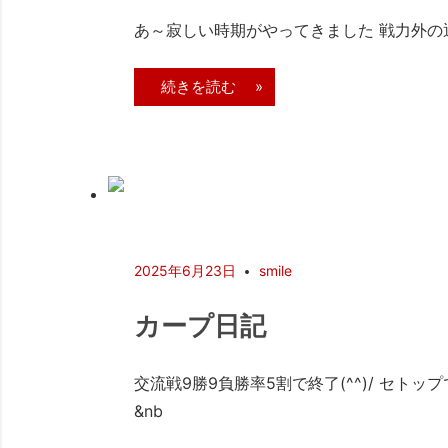
あ～寂しい時期がやってきました 戦力外の通告
続きを読む »
2025年6月23日
smile
カープ日記
交流戦9勝9負勝率5割で終了(^^)/ セト
&nb