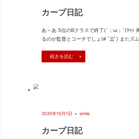
カープ日記
あ～あ 5位のBクラスで終了(´；ω；`)
るのが監督とコーチでしょ(# ﾟДﾟ) また
続きを読む »
2025年10月1日
smile
カープ日記