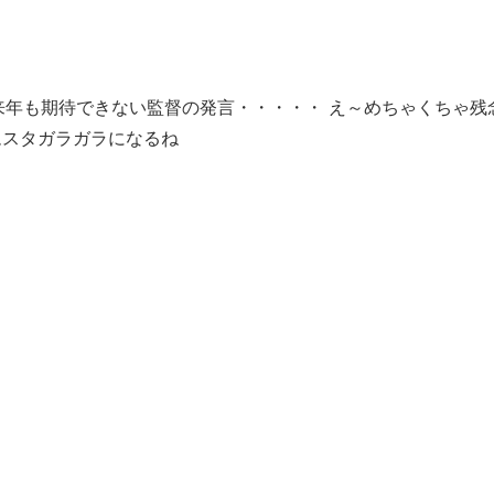
ｳｩｩ 来年も期待できない監督の発言・・・・・ え～めちゃくち
ズムスタガラガラになるね