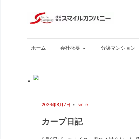
株
式
広
会
島
社
の
ホーム
会社概要
分譲マンション
ス
不
マ
動
イ
産
ル
カ
ン
パ
2026年8月7日
smile
ニ
ー
カープ日記